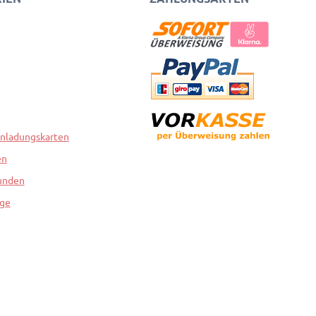
inladungskarten
en
unden
nge