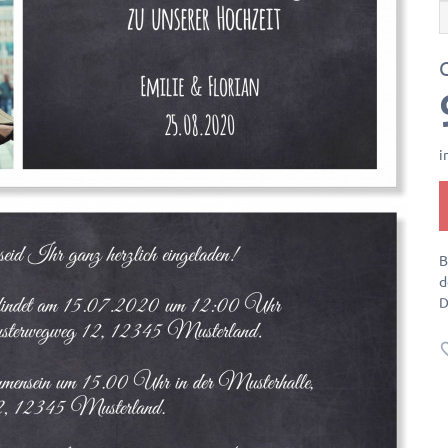
i
B
d
D