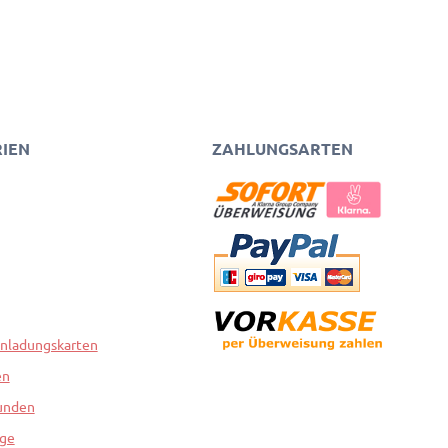
IEN
ZAHLUNGSARTEN
inladungskarten
en
unden
nge