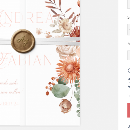
S
i
B